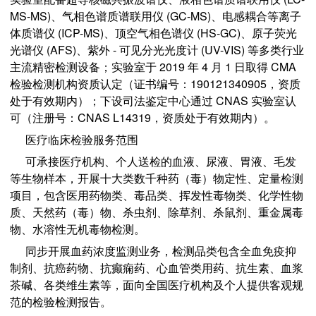
MS-MS)、气相色谱质谱联用仪 (GC-MS)、电感耦合等离子
体质谱仪 (ICP-MS)、顶空气相色谱仪 (HS-GC)、原子荧光
光谱仪 (AFS)、紫外 - 可见分光光度计 (UV-VIS) 等多类行业
主流精密检测设备；实验室于 2019 年 4 月 1 日取得 CMA
检验检测机构资质认定（证书编号：190121340905，资质
处于有效期内）；下设司法鉴定中心通过 CNAS 实验室认
可（注册号：CNAS L14319，资质处于有效期内）。
医疗临床检验服务范围
可承接医疗机构、个人送检的血液、尿液、胃液、毛发
等生物样本，开展十大类数千种药（毒）物定性、定量检测
项目，包含医用药物类、毒品类、挥发性毒物类、化学性物
质、天然药（毒）物、杀虫剂、除草剂、杀鼠剂、重金属毒
物、水溶性无机毒物检测。
同步开展血药浓度监测业务，检测品类包含全血免疫抑
制剂、抗癌药物、抗癫痫药、心血管类用药、抗生素、血浆
茶碱、各类维生素等，面向全国医疗机构及个人提供客观规
范的检验检测报告。